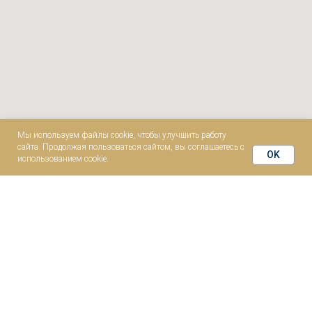
Мы используем файлы cookie, чтобы улучшить работу
сайта. Продолжая пользоваться сайтом, вы соглашаетесь с
OK
использованием cookie.
Главная
Билеты
Галерея
Команда
Отзывы
Контакты