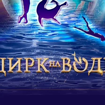
«Цирк на воде» — уникальное шоу,
где традиционные цирковые номера
сочетаются с элементами воды,
световыми и музыкальными
фонтанами, лазерным шоу и
авторской музыкой.
Более 200 тонн воды в специальном
бассейне создают неповторимую